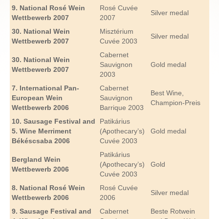
9.
National
Rosé
Wein
Rosé Cuvée
Silver medal
Wettbewerb
2007
2007
30. National
Wein
Misztérium
Silver medal
Wettbewerb
2007
Cuvée 2003
Cabernet
30. National
Wein
Sauvignon
Gold medal
Wettbewerb
2007
2003
7. International Pan-
Cabernet
Best Wine,
European
Wein
Sauvignon
Champion-Preis
Wettbewerb
2006
Barrique 2003
10. Sausage Festival and
Patikárius
5. Wine Merriment
(Apothecary’s)
Gold medal
Békéscsaba 2006
Cuvée 2003
Patikárius
Bergland
Wein
(Apothecary’s)
Gold
Wettbewerb
2006
Cuvée 2003
8. National Rosé
Wein
Rosé Cuvée
Silver medal
Wettbewerb
2006
2006
9. Sausage Festival and
Cabernet
Beste Rotwein