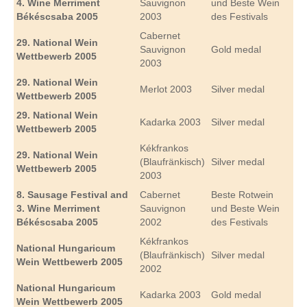
4. Wine Merriment
Sauvignon
und Beste Wein
Békéscsaba 2005
2003
des Festivals
Cabernet
29. National
Wein
Sauvignon
Gold medal
Wettbewerb
2005
2003
29. National
Wein
Merlot 2003
Silver medal
Wettbewerb
2005
29. National
Wein
Kadarka 2003
Silver medal
Wettbewerb
2005
Kékfrankos
29. National
Wein
(Blaufränkisch)
Silver medal
Wettbewerb
2005
2003
8. Sausage Festival and
Cabernet
Beste Rotwein
3. Wine Merriment
Sauvignon
und Beste Wein
Békéscsaba 2005
2002
des Festivals
Kékfrankos
National Hungaricum
(Blaufränkisch)
Silver medal
Wein Wettbewerb
2005
2002
National Hungaricum
Kadarka 2003
Gold medal
Wein Wettbewerb
2005