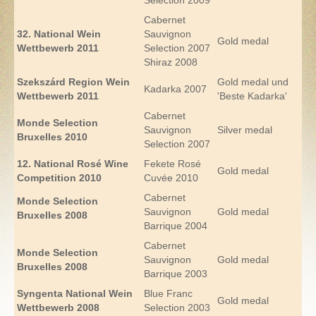
Selection 2009
Cabernet
32. National Wein
Sauvignon
Gold medal
Wettbewerb 2011
Selection 2007
Shiraz 2008
Szekszárd Region
Wein
Gold medal und
Kadarka 2007
Wettbewerb
2011
'Beste Kadarka'
Cabernet
Monde Selection
Sauvignon
Silver medal
Bruxelles 2010
Selection 2007
12. National Rosé Wine
Fekete Rosé
Gold medal
Competition 2010
Cuvée 2010
Cabernet
Monde Selection
Sauvignon
Gold medal
Bruxelles
2008
Barrique 2004
Cabernet
Monde Selection
Sauvignon
Gold medal
Bruxelles 2008
Barrique 2003
Syngenta National
Wein
Blue Franc
Gold medal
Wettbewerb
2008
Selection 2003