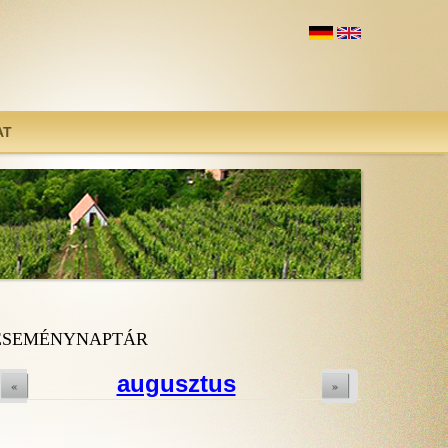
AT
ESEMÉNYNAPTÁR
augusztus
«
»