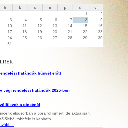
h
k
s
c
p
s
v
1
2
3
4
5
6
7
8
9
10
11
12
13
14
15
16
17
18
19
20
21
22
23
24
25
26
27
28
29
30
31
HÍREK
endelési határidők húsvét előtt
.
v végi rendelési határidők 2025-ben
.
zőlőlevek a pincénél
incénk elsősorban a borairól ismert, de aktuálisan
zőlőléből többféle is kapható...
ovább...