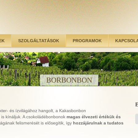
EK
SZOLGÁLTATÁSOK
PROGRAMOK
KAPCSOL
BORBONBON
kter- és ízvilágához hangolt, a Kakasbonbon
t
is kínáljuk. A csokoládébonbonok
magas élvezeti értékük és
lágának felismerését is elősegítik, így
hozzájárulnak a tudatos