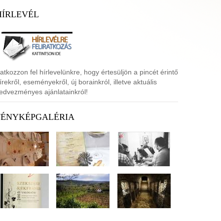
HÍRLEVÉL
ratkozzon fel hírlevelünkre, hogy értesüljön a pincét érintő
írekről, eseményekről, új borainkról, illetve aktuális
edvezményes ajánlatainkról!
FÉNYKÉPGALÉRIA