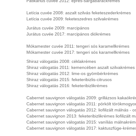
Patikárius cuvée 2012: epres-sárgabarackrémes
Letícia cuvée 2008: aszalt szilvás feketeszederkrémes
Letícia cuvée 2009: feketeszedres szilvakrémes
Jurátus cuvée 2009: marcipános
Jurátus cuvée 2017: marcipános diókrémes
Mókamester cuvée 2011: tengeri sós karamellkrémes
Mókamester cuvée 2017: tengeri sós karamellkrémes
Shiraz válogatás 2008: céklakrémes
Shiraz válogatás 2011: kemencében aszalt szilvakrémes
Shiraz válogatás 2012: lime-os gyömbérkrémes
Shiraz válogatás 2015: feketeribizlis-citrusos
Shiraz válogatás 2016: feketeribizlikrémes
Cabernet sauvignon válogatás 2009: grillázsos kakaókr
Cabernet sauvignon válogatás 2011: pörkölt törökmogy
Cabernet sauvignon válogatás 2012: liofilizált málnás - o
Cabernet sauvignon 2013: feketeribizlikrémes liofilizált m
Cabernet sauvignon válogatás 2015:
vaníliás
málnakrém
Cabernet sauvignon válogatás 2017:
kaktuszfüge-kréme