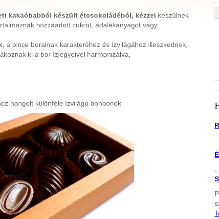
eti kakaóbabból készült étcsokoládéból, kézzel
készülnek
artalmaznak hozzáadott cukrot, adalékanyagot vagy
k
, a pince borainak karakteréhez és ízvilágához illeszkednek,
akoznak ki a bor ízjegyeivel harmonizálva,
oz hangolt különféle ízvilágú bonbonok
R
..
É
..
S
P
s
T