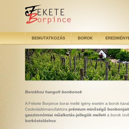
Ugrás a tartalomra
BEMUTATKOZÁS
BOROK
EREDMÉNY
Borokhoz hangolt bonbonok
A Fekete Borpince borai mellé igény esetén a borok kara
Csokoládémanufaktúra
prémium minőségű bonbonjai
gasztronómiai műalkotás-jellegük mellett
a borok ízvi
borkóstoláshoz
.