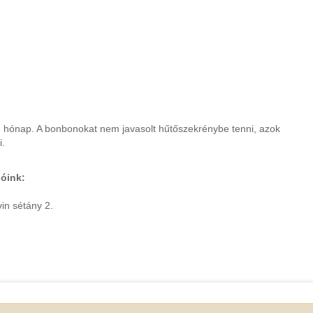
 hónap. A bonbonokat nem javasolt hűtőszekrénybe tenni, azok
i.
óink:
vin sétány 2.