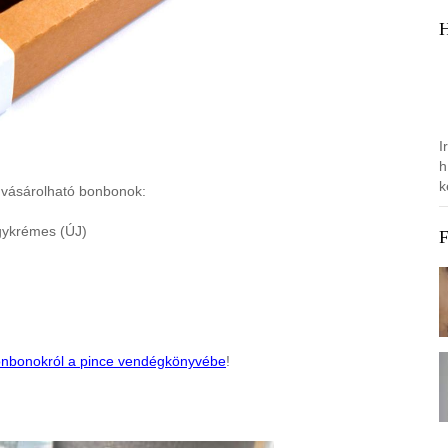
I
h
k
s vásárolható bonbonok:
gykrémes (ÚJ)
 bonbonokról a pince vendégkönyvébe
!