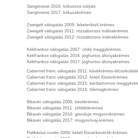
Sangiovese 2016: kókuszos-ostyás
Sangiovese 2017: kókuszkrémes
Zweigelt válogatás 2009: feketeribizli krémes
Zweigelt válogatás 2011: rózsaborsos málnakrémes
Zweigelt válogatás 2012:
rózsaborsos
málnakrémes
Kékfrankos válogatás 2007:
chilis
meggykrémes
Kékfrankos válogatás 2016: joghurtos áfonyakrémes
Kékfrankos válogatás 2017: joghurtos áfonyakrémes
Cabernet franc válogatás 2011: kávékrémes-étcsokolád
Cabernet franc válogatás 2012: keleti fűszerkrémes
Cabernet franc válogatás 2015:
kardamomos
meggykré
Cabernet franc válogatás 2016: tökmagkrémes
Bikavér válogatás 2006: kávékrémes
Bikavér válogatás 2011: zölddiókrémes
Bikavér válogatás 2016: gianduja mogyorókrémes
Bikavér válogatás 2017: mogyoróvaj-krémes
Patikárius cuvée 2006: keleti fűszerkeverék-krémes