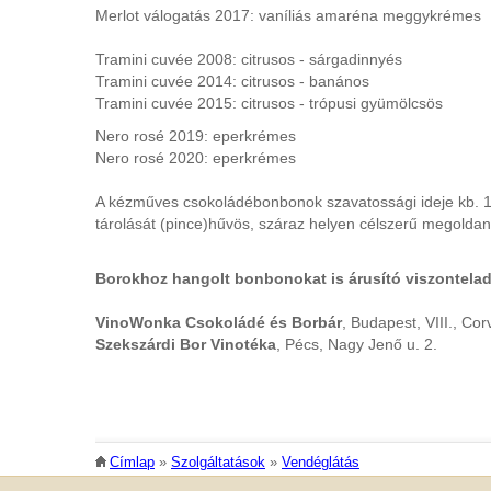
Merlot válogatás 2017:
vaníliás
amaréna meggykrémes
Tramini cuvée 2008: citrusos - sárgadinnyés
Tramini cuvée 2014: citrusos - banános
Tramini cuvée 2015: citrusos - trópusi gyümölcsös
Nero rosé 2019: eperkrémes
Nero rosé 2020: eperkrémes
A kézműves csokoládébonbonok szavatossági ideje kb. 1
tárolását (pince)hűvös, száraz helyen célszerű megoldan
Borokhoz hangolt bonbonokat is árusító viszontelad
VinoWonka Csokoládé és Borbár
, Budapest, VIII., Cor
Szekszárdi Bor Vinotéka
, Pécs, Nagy Jenő u. 2.
JELENLEGI HELY
Címlap
»
Szolgáltatások
»
Vendéglátás