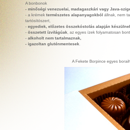
A bonbonok
- minőségi venezuelai, madagaszkári vagy Java-szig
- a krémek
természetes alapanyagokból
állnak, nem t
tartósítószert,
-
egyediek, előzetes összekóstolás alapján készülne
-
összetett ízvilágúak
, az egyes ízek folyamatosan bont
-
alkoholt nem tartalmaznak,
- igazoltan gluténmentesek
.
A Fekete Borpince egyes boraih