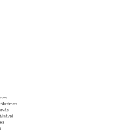
émes
orókrémes
styás
álnával
es
s