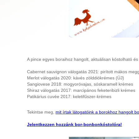
A pince egyes boraihoz hangolt, aktuálisan kóstolható é
Cabernet sauvignon válogatás 2021: pirított mákos meg
Merlot válogatás 2020: kávés zölddiókrémes (ÚJ)
Sangiovese 2018: mogyoróvajas, sóskaramell krémes
Shiraz válogatás 2017: marcipános feketeribizli krémes
Patikárius cuvée 2017: keletifűszer-krémes
Tekintse meg,
mit írtak látogatóink a borokhoz hangolt
Jelentkezzen hozzánk bor-bonbonkóstolóra!