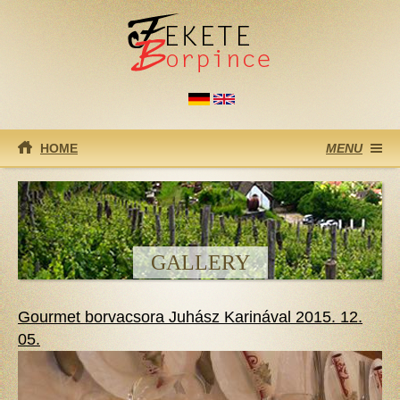
Ugrás a tartalomra
HOME
MENU
GALLERY
Gourmet borvacsora Juhász Karinával 2015. 12.
05.