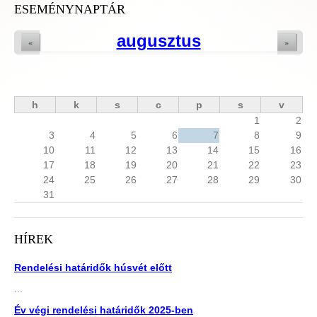
ESEMÉNYNAPTÁR
augusztus
«
»
h
k
s
c
p
s
v
1
2
3
4
5
6
7
8
9
10
11
12
13
14
15
16
17
18
19
20
21
22
23
24
25
26
27
28
29
30
31
HÍREK
Rendelési határidők húsvét előtt
...
Év végi rendelési határidők 2025-ben