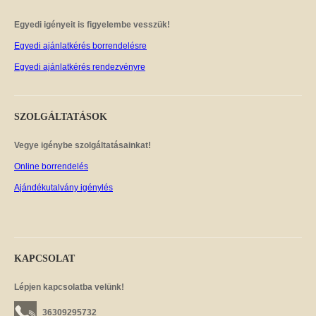
Egyedi igényeit is figyelembe vesszük!
Egyedi ajánlatkérés borrendelésre
Egyedi ajánlatkérés rendezvényre
SZOLGÁLTATÁSOK
Vegye igénybe szolgáltatásainkat!
Online borrendelés
Ajándékutalvány igénylés
KAPCSOLAT
Lépjen kapcsolatba velünk!
36309295732