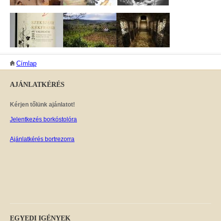
JELENLEGI HELY
Címlap
AJÁNLATKÉRÉS
Kérjen tőlünk ajánlatot!
Jelentkezés borkóstolóra
Ajánlatkérés bortrezorra
EGYEDI
IGÉNYEK