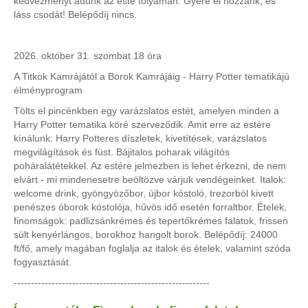
kedvezményt adunk az este folyamán. Gyere el hozzánk, és
láss csodát! Belépődíj nincs.
2026. október 31. szombat 18 óra
A Titkok Kamrájától a Borok Kamrájáig - Harry Potter tematikájú
élményprogram
Tölts el pincénkben egy varázslatos estét, amelyen minden a
Harry Potter tematika köré szerveződik. Amit erre az estére
kínálunk: Harry Potteres díszletek, kivetítések, varázslatos
megvilágítások és füst. Bájitalos poharak világítós
poháralátétekkel. Az estére jelmezben is lehet érkezni, de nem
elvárt - mi mindenesetre beöltözve várjuk vendégeinket. Italok:
welcome drink, gyöngyözőbor, újbor kóstoló, trezorból kivett
penészes óborok kóstolója, hűvös idő esetén forraltbor. Ételek,
finomságok: padlizsánkrémes és tepertőkrémes falatok, frissen
sült kenyérlángos, borokhoz hangolt borok. Belépődíj: 24000
ft/fő, amely magában foglalja az italok és ételek, valamint szóda
fogyasztását.
---------------------------------------------------------