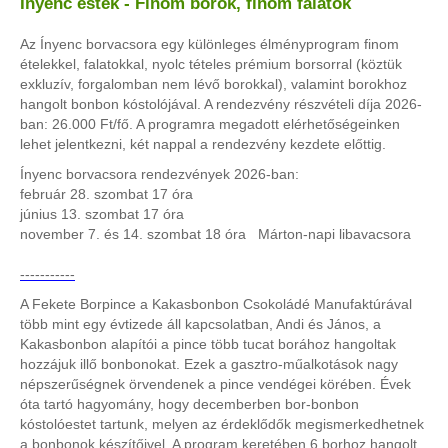
Ínyenc esték - Finom borok, finom falatok
Az Ínyenc borvacsora egy különleges élményprogram finom
ételekkel, falatokkal, nyolc tételes prémium borsorral (köztük
exkluzív, forgalomban nem lévő borokkal), valamint borokhoz
hangolt bonbon kóstolójával. A rendezvény részvételi díja 2026-
ban: 26.000 Ft/fő. A programra megadott elérhetőségeinken
lehet jelentkezni, két nappal a rendezvény kezdete előttig.
Ínyenc borvacsora rendezvények 2026-ban:
február 28. szombat 17 óra
június 13. szombat 17 óra
november 7. és 14. szombat 18 óra Márton-napi libavacsora
-----------
A Fekete Borpince a Kakasbonbon Csokoládé Manufaktúrával
több mint egy évtizede áll kapcsolatban, Andi és János, a
Kakasbonbon alapítói a pince több tucat borához hangoltak
hozzájuk illő bonbonokat. Ezek a gasztro-műalkotások nagy
népszerűségnek örvendenek a pince vendégei körében. Évek
óta tartó hagyomány, hogy decemberben bor-bonbon
kóstolóestet tartunk, melyen az érdeklődők megismerkedhetnek
a bonbonok készítőivel. A program keretében 6 borhoz hangolt