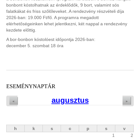
bonbont kóstolhatnak az érdeklődők, 9 bort, valamint sós
falatkákat és friss szőlőleveket..A rendezvény részvételi díja
2026-ban: 19.000 Ft/fő. A programra megadott
elérhetőségeinken lehet jelentkezni, két nappal a rendezvény
kezdete előttig.
A bor-bonbon kóstolóest időpontja 2026-ban:
december 5. szombat 18 óra
ESEMÉNYNAPTÁR
augusztus
«
»
h
k
s
c
p
s
v
1
2