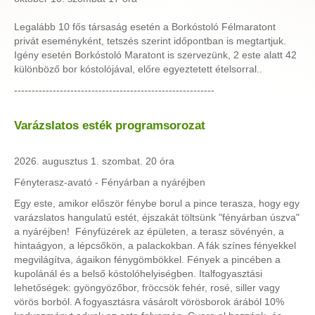
Legalább 10 fős társaság esetén a Borkóstoló Félmaratont
privát eseményként, tetszés szerint időpontban is megtartjuk.
Igény esetén Borkóstoló Maratont is szervezünk, 2 este alatt 42
különböző bor kóstolójával, előre egyeztetett ételsorral..
---------------------------------------------------------
Varázslatos esték programsorozat
2026. augusztus 1. szombat. 20 óra
Fényterasz-avató - Fényárban a nyáréjben
Egy este, amikor először fénybe borul a pince terasza, hogy egy
varázslatos hangulatú estét, éjszakát töltsünk "fényárban úszva"
a nyáréjben! Fényfüzérek az épületen, a terasz sövényén, a
hintaágyon, a lépcsőkön, a palackokban. A fák színes fényekkel
megvilágítva, ágaikon fénygömbökkel. Fények a pincében a
kupolánál és a belső kóstolóhelyiségben. Italfogyasztási
lehetőségek: gyöngyözőbor, fröccsök fehér, rosé, siller vagy
vörös borból. A fogyasztásra vásárolt vörösborok árából 10%