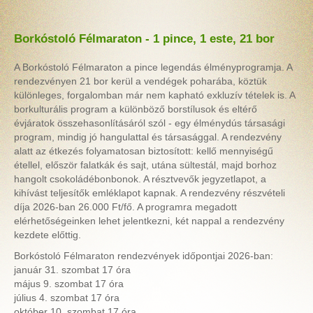
Borkóstoló Félmaraton - 1 pince, 1 este, 21 bor
A Borkóstoló Félmaraton a pince legendás élményprogramja. A
rendezvényen 21 bor kerül a vendégek poharába, köztük
különleges, forgalomban már nem kapható exkluzív tételek is. A
borkulturális program a különböző borstílusok és eltérő
évjáratok összehasonlításáról szól - egy élménydús társasági
program, mindig jó hangulattal és társasággal. A rendezvény
alatt az étkezés folyamatosan biztosított: kellő mennyiségű
étellel, először falatkák és sajt, utána sültestál, majd borhoz
hangolt csokoládébonbonok. A résztvevők jegyzetlapot, a
kihívást teljesítők emléklapot kapnak. A rendezvény részvételi
díja 2026-ban 26.000 Ft/fő. A programra megadott
elérhetőségeinken lehet jelentkezni, két nappal a rendezvény
kezdete előttig.
Borkóstoló Félmaraton rendezvények időpontjai 2026-ban:
január 31. szombat 17 óra
május 9. szombat 17 óra
július 4. szombat 17 óra
október 10. szombat 17 óra