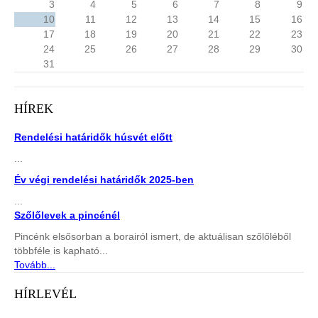
3
4
5
6
7
8
9
10
11
12
13
14
15
16
17
18
19
20
21
22
23
24
25
26
27
28
29
30
31
HÍREK
Rendelési határidők húsvét előtt
...
Év végi rendelési határidők 2025-ben
...
Szőlőlevek a pincénél
Pincénk elsősorban a borairól ismert, de aktuálisan szőlőléből
többféle is kapható...
Tovább...
HÍRLEVÉL