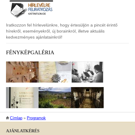
Iratkozzon fel hírlevelünkre, hogy értesüljön a pincét érintő
hírekről, eseményekről, új borainkról, illetve aktuális
kedvezményes ajánlatainkról!
FÉNYKÉPGALÉRIA
JELENLEGI HELY
Címlap
»
Programok
AJÁNLATKÉRÉS