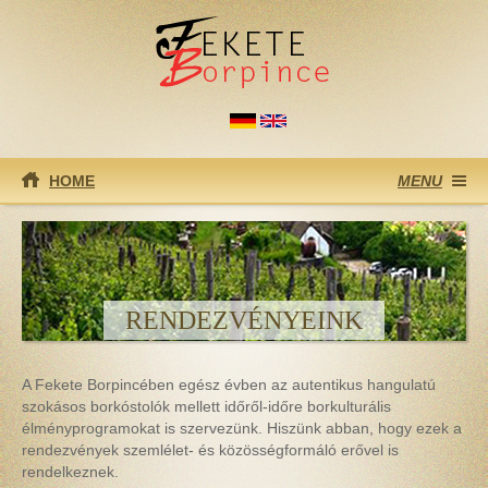
Ugrás a tartalomra
HOME
MENU
RENDEZVÉNYEINK
A Fekete Borpincében egész évben az autentikus hangulatú
szokásos borkóstolók mellett időről-időre borkulturális
élményprogramokat is szervezünk. Hiszünk abban, hogy ezek a
rendezvények szemlélet- és közösségformáló erővel is
rendelkeznek.