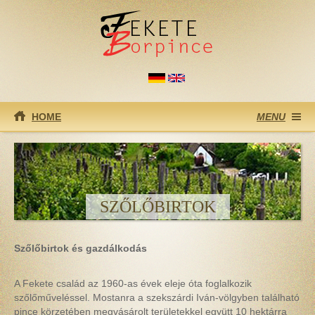
Ugrás a tartalomra
HOME
MENU
SZŐLŐBIRTOK
Szőlőbirtok és gazdálkodás
A Fekete család az 1960-as évek eleje óta foglalkozik
szőlőműveléssel. Mostanra a szekszárdi Iván-völgyben található
pince körzetében megvásárolt területekkel együtt 10 hektárra