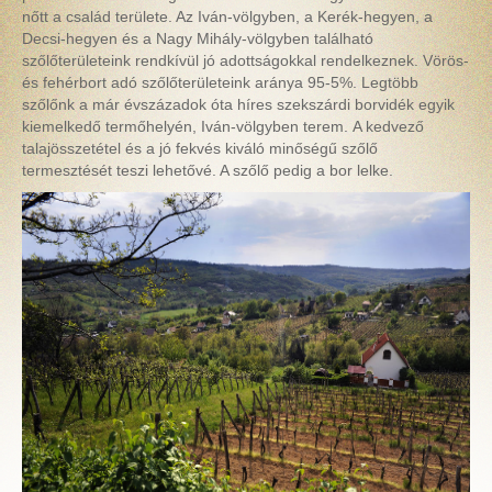
nőtt a család területe. Az Iván-völgyben, a Kerék-hegyen, a
Decsi-hegyen és a Nagy Mihály-völgyben található
szőlőterületeink rendkívül jó adottságokkal rendelkeznek. Vörös-
és fehérbort adó szőlőterületeink aránya 95-5%. Legtöbb
szőlőnk a már évszázadok óta híres szekszárdi borvidék egyik
kiemelkedő termőhelyén, Iván-völgyben terem.
A kedvező
talajösszetétel és a jó fekvés kiváló minőségű szőlő
termesztését teszi lehetővé. A szőlő pedig a bor lelke.