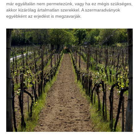
már egyáltalán nem permetezünk, vagy ha ez mégis szükséges,
akkor kizárólag ártalmatlan szerekkel. A szermaradványok
egyébként az erjedést is megzavarják.