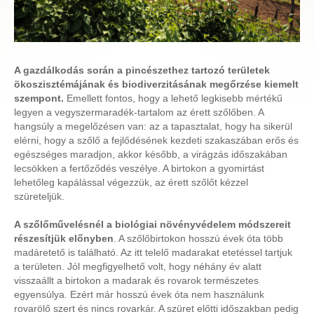
A
gazdálkodás során a
pincészethez tartozó területek
ökoszisztémájának és biodiverzitásának megőrzése kiemelt
szempont.
Emellett fontos, hogy a lehető legkisebb mértékű
legyen a vegyszermaradék-tartalom az érett szőlőben. A
hangsúly a megelőzésen van: az a tapasztalat, hogy ha sikerül
elérni, hogy a szőlő a fejlődésének kezdeti szakaszában erős és
egészséges maradjon, akkor később, a virágzás időszakában
lecsökken a fertőződés veszélye. A birtokon a gyomirtást
lehetőleg kapálással végezzük, az érett szőlőt kézzel
szüreteljük.
A szőlőművelésnél a biológiai növényvédelem módszereit
részesítjük előnyben
. A szőlőbirtokon hosszú évek óta több
madáretető is található. Az itt telelő madarakat etetéssel tartjuk
a területen. Jól megfigyelhető volt, hogy néhány év alatt
visszaállt a birtokon a madarak és rovarok természetes
egyensúlya. Ezért már hosszú évek óta nem használunk
rovarölő szert és nincs rovarkár. A szüret előtti időszakban pedig