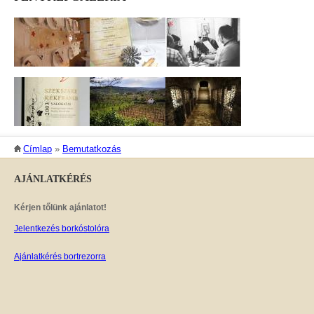
JELENLEGI HELY
Címlap
»
Bemutatkozás
AJÁNLATKÉRÉS
Kérjen tőlünk ajánlatot!
Jelentkezés borkóstolóra
Ajánlatkérés bortrezorra