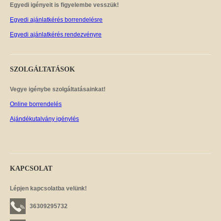
Egyedi igényeit is figyelembe vesszük!
Egyedi ajánlatkérés borrendelésre
Egyedi ajánlatkérés rendezvényre
SZOLGÁLTATÁSOK
Vegye igénybe szolgáltatásainkat!
Online borrendelés
Ajándékutalvány igénylés
KAPCSOLAT
Lépjen kapcsolatba velünk!
36309295732