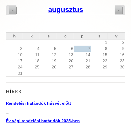
augusztus
«
»
h
k
s
c
p
s
v
1
2
3
4
5
6
7
8
9
10
11
12
13
14
15
16
17
18
19
20
21
22
23
24
25
26
27
28
29
30
31
HÍREK
Rendelési határidők húsvét előtt
...
Év végi rendelési határidők 2025-ben
...