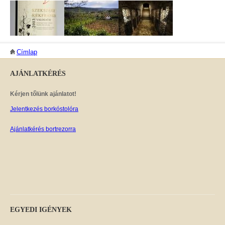
JELENLEGI HELY
Címlap
AJÁNLATKÉRÉS
Kérjen tőlünk ajánlatot!
Jelentkezés borkóstolóra
Ajánlatkérés bortrezorra
EGYEDI
IGÉNYEK