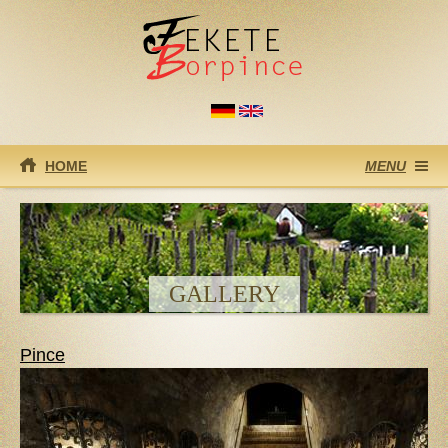
Ugrás a tartalomra
HOME
MENU
GALLERY
Pince