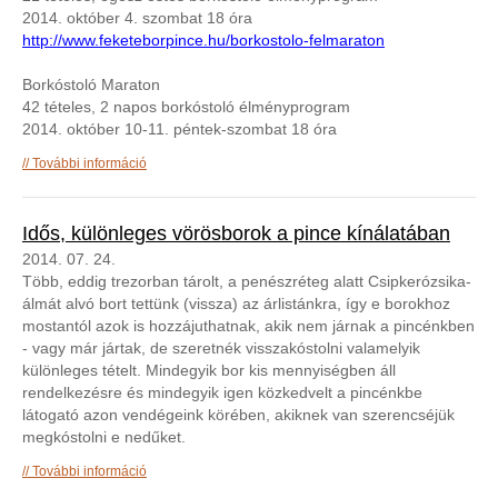
2014. október 4. szombat 18 óra
http://www.feketeborpince.hu/borkostolo-felmarat
on
Borkóstoló Maraton
42 tételes, 2 napos borkóstoló élményprogram
2014. október 10-11. péntek-szombat 18 óra
Programok ősszel velünk és nálunk tartalommal
További információ
kapcsolatosan
Idős, különleges vörösborok a pince kínálatában
2014. 07. 24.
Több, eddig trezorban tárolt, a penészréteg alatt Csipkerózsika-
álmát alvó bort tettünk (vissza) az árlistánkra, így e borokhoz
mostantól azok is hozzájuthatnak, akik nem járnak a pincénkben
- vagy már jártak, de szeretnék visszakóstolni valamelyik
különleges tételt. Mindegyik bor kis mennyiségben áll
rendelkezésre és mindegyik igen közkedvelt a pincénkbe
látogató azon vendégeink körében, akiknek van szerencséjük
megkóstolni e nedűket.
Idős, különleges vörösborok a pince kínálatában
További információ
tartalommal kapcsolatosan