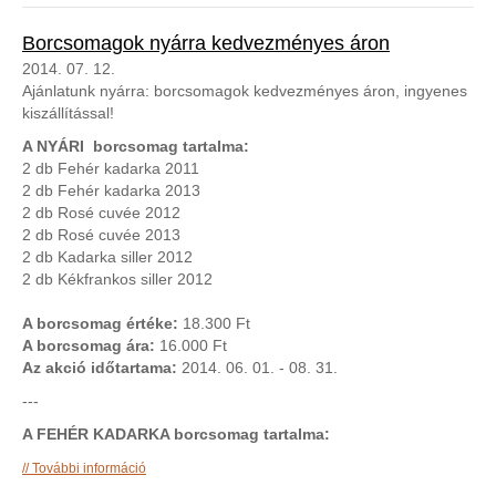
Borcsomagok nyárra kedvezményes áron
2014. 07. 12.
Ajánlatunk nyárra: borcsomagok kedvezményes áron, ingyenes
kiszállítással!
A NYÁRI borcsomag
tartalma:
2 db Fehér kadarka 2011
2 db Fehér kadarka 2013
2 db Rosé cuvée 2012
2 db Rosé cuvée 2013
2 db Kadarka siller 2012
2 db Kékfrankos siller 2012
A borcsomag értéke:
18.300 Ft
A borcsomag ára:
16.000 Ft
Az akció időtartama:
2014. 06. 01. - 08. 31.
---
A FEHÉR KADARKA borcsomag tartalma:
Borcsomagok nyárra kedvezményes áron tartalommal
További információ
kapcsolatosan