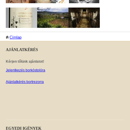
JELENLEGI HELY
Címlap
AJÁNLATKÉRÉS
Kérjen tőlünk ajánlatot!
Jelentkezés borkóstolóra
Ajánlatkérés bortrezorra
EGYEDI
IGÉNYEK