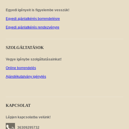
Egyedi igényeit is figyelembe vesszük!
Egyedi ajánlatkérés borrendelésre
Egyedi ajánlatkérés rendezvényre
SZOLGÁLTATÁSOK
Vegye igénybe szolgáltatásainkat!
Online borrendelés
Ajándékutalvány igénylés
KAPCSOLAT
Lépjen kapcsolatba velünk!
36309295732