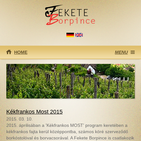
Ugrás a tartalomra
HOME
MENU
HÍREK
Kékfrankos Most 2015
2015. 03. 10.
2015. áprilisában a 'Kékfrankos MOST' program keretében a
kékfrankos fajta kerül középpontba, számos köré szerveződő
borkóstolóval és borvacsorával. A Fekete Borpince is csatlakozik