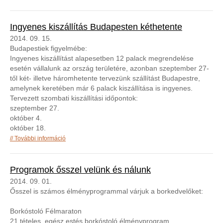
kapcsolatosan
Ingyenes kiszállítás Budapesten kéthetente
2014. 09. 15.
Budapestiek figyelmébe:
Ingyenes kiszállítást alapesetben 12 palack megrendelése
esetén vállalunk az ország területére, azonban szeptember 27-
től két- illetve háromhetente tervezünk szállítást Budapestre,
amelyne
k keretében már 6 palack kiszállítása is ingyenes.
Tervezett szombati kiszállítási időpontok:
szeptember 27.
október 4.
október 18.
Ingyenes kiszállítás Budapesten kéthetente
További információ
tartalommal kapcsolatosan
Programok ősszel velünk és nálunk
2014. 09. 01.
Ősszel is számos élményprogrammal várjuk a borkedvelőket:
Borkóstoló Félmaraton
21 tételes, egész estés borkóstoló élményprogram