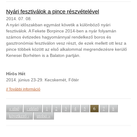
Nyári fesztiválok a pince részvételével
2014. 07. 08.
A nyári időszakban egymást követik a különböző nyári
fesztiválok. A Fekete Borpince 2014-ben a nyár folyamán
számos évtizedes hagyománnyal rendelkező boros és
gasztronómiai fesztiválon vesz részt, de ezek mellett ott lesz a
pince többek között az első alkalommal megrendezésre kerülő
Kenesei Borhéten is a Balaton partján.
Hírös Hét
2014. június 23-29. Kecskemét, Főtér
Nyári fesztiválok a pince részvételével tartalommal
További információ
kapcsolatosan
Oldalak
« első
‹ előző
1
2
3
4
5
6
7
8
következő ›
utolsó »