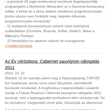
- a pincénél 18 saját rendezvényt tartottunk (legnépszerűbb
programjaink a Borkóstoló félmaraton és a Gourmet borvacsora
voltak, a birtok és a pince életére vonatkozó programsorozatot
jövőre viszont nem hirdetjük meg, helyette élőzenés
programsorozatot tervezünk)
- 11 budapesti boreseményen vettünk részt különböző
szállodákban (Corinthia, Boscolo, Sofitel, Gellért), illetve a
Millenáris Parkban
- 22 fesztiválon és vásáron voltunk ott országszerte
Év végi összegzés 2014 tartalommal kapcsolatosan
További információ
Az Év vörösbora: Cabernet sauvignon válogatás
2011
2014. 10. 22.
Október 22-én szerdán jelent meg a Népszabadság TOP100
bor kiadványa, amely sorra veszi díjnyertes, kiemelkedő
borászati remekeket. A meghívásos megmérettetés szakértő
zsürije a Fekete Borpince Cabernet sauvignon válogatás 2011
borának, mint a legmagasabb pontszámot elért vörösbornak "Az
év vörösbora" megtisztelő címet adta. Köszönjük az elismerést.