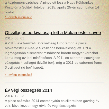
a kezdeményezéshez. A pince ott lesz a Nagy Kékfrankos
Kóstolón a Sofitel Hotelben 2015. április 25-én szombaton 14
órától.
Kékfrankos Most 2015 tartalommal kapcsolatosan
További információ
Ötcsillagos borkiválóság lett a Mókamester cuvée
2015. 03. 03.
A 2015. évi Nemzeti Borkiválóság Programon a pince
Mókamester cuvée-je 5 csillagos borkiválóság lett. Ezt a
legmagasabb elismerést mindössze három magyar vörösbor
kapta meg az idei minősítésen. A 2011-es cabernet sauvignon
válogatás 4 csillagot (kiváló bor), míg a 2011-es cabernet franc
3 csillagot (jó bor) kapott.
Ötcsillagos borkiválóság lett a Mókamester cuvée
További információ
tartalommal kapcsolatosan
Év végi összegzés 2014
2014. 12. 28.
A pince számára 2014 eseménydús és sikerekben gazdag év
volt, következzen egy rövid év végi összegzés: