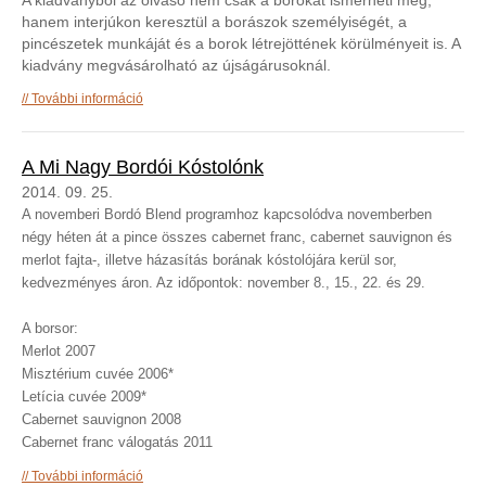
A kiadványból az olvasó nem csak a borokat ismerheti meg,
hanem interjúkon keresztül a borászok személyiségét, a
pincészetek munkáját és a borok létrejöttének körülményeit is. A
kiadvány megvásárolható az újságárusoknál.
Az Év vörösbora: Cabernet sauvignon válogatás 2011
További információ
tartalommal kapcsolatosan
A Mi Nagy Bordói Kóstolónk
2014. 09. 25.
A novemberi Bordó Blend programhoz kapcsolódva novemberben
négy héten át a pince összes cabernet franc, cabernet sauvignon és
merlot fajta-, illetve házasítás borának kóstolójára kerül sor,
kedvezményes áron. Az időpontok: november 8., 15., 22. és 29.
A borsor:
Merlot 2007
Misztérium cuvée 2006*
Letícia cuvée 2009*
Cabernet sauvignon 2008
Cabernet franc válogatás 2011
A Mi Nagy Bordói Kóstolónk tartalommal
További információ